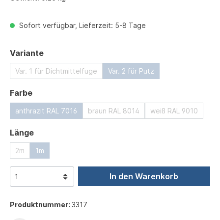
Sofort verfügbar, Lieferzeit: 5-8 Tage
auswählen
Variante
Var. 1 für Dichtmittelfuge
Var. 2 für Putz
auswählen
Farbe
anthrazit RAL 7016
braun RAL 8014
weiß RAL 9010
auswählen
Länge
2m
1m
In den Warenkorb
Produktnummer:
3317