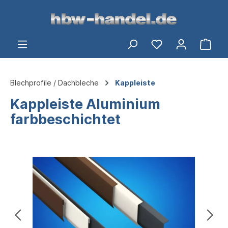
alt springen
Ware
Blechprofile / Dachbleche
Kappleiste
Kappleiste Aluminium
farbbeschichtet
Bildergalerie überspringen