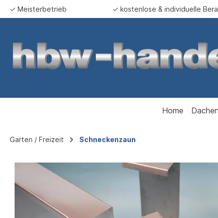
✓ Meisterbetrieb
✓ kostenlose & individuelle Ber
springen
Zur Hauptnavigation springen
Home
Dachen
Garten / Freizeit
Schneckenzaun