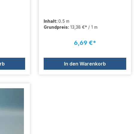
Inhalt:
0.5 m
Grundpreis:
13,38 €* / 1 m
6,69 €*
rb
In den Warenkorb