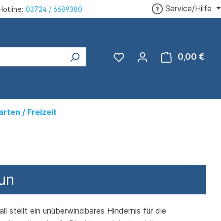
Service/Hilfe
Hotline:
03724 / 6689380
Du hast 0 Produkte auf 
0,00 €
Ware
arten / Freizeit
un
 stellt ein unüberwindbares Hindernis für die