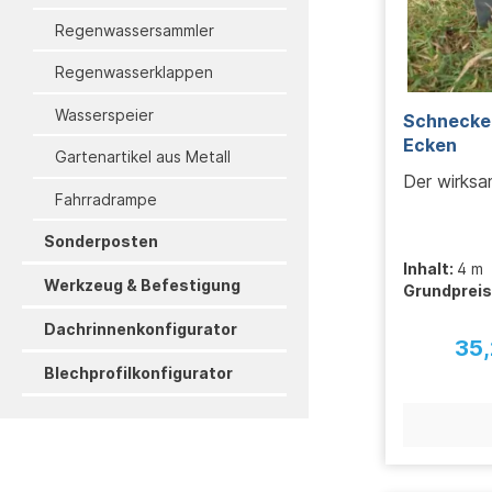
Regenwassersammler
Regenwasserklappen
Wasserspeier
Schnecken
Ecken
Gartenartikel aus Metall
Der wirksa
Fahrradrampe
Sonderposten
Inhalt:
4 m
Werkzeug & Befestigung
Grundpreis
Dachrinnenkonfigurator
35,
Blechprofilkonfigurator