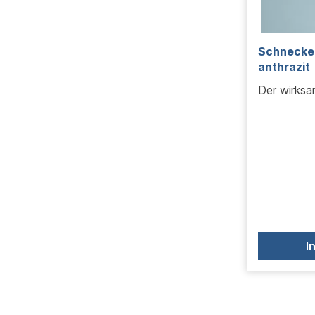
Schnecken
anthrazit
Der wirksa
I