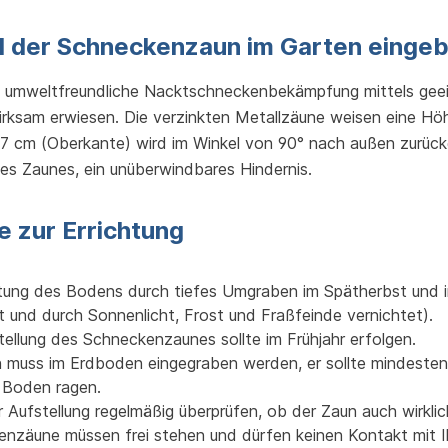
d der Schneckenzaun im Garten einge
, umweltfreundliche Nacktschneckenbekämpfung mittels geeig
rksam erwiesen. Die verzinkten Metallzäune weisen eine Höh
 7 cm (Oberkante) wird im Winkel von 90° nach außen zurückg
des Zaunes, ein unüberwindbares Hindernis.
e zur Errichtung
tung des Bodens durch tiefes Umgraben im Spätherbst und i
gt und durch Sonnenlicht, Frost und Fraßfeinde vernichtet).
tellung des Schneckenzaunes sollte im Frühjahr erfolgen.
 muss im Erdboden eingegraben werden, er sollte mindesten
 Boden ragen.
 Aufstellung regelmäßig überprüfen, ob der Zaun auch wirklich
nzäune müssen frei stehen und dürfen keinen Kontakt mit 