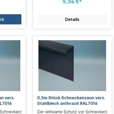
5,34 €*
rb
Details
n verz.
0,5m Stück Schneckenzaun verz.
AL7016
Stahlblech anthrazit RAL7016
 Schnecken!
Der wirksame Schutz vor Schnecken!