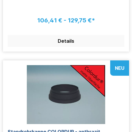
106,41 € - 129,75 €*
Details
NEU
Standrohrkappe COLORDUR - anthrazit