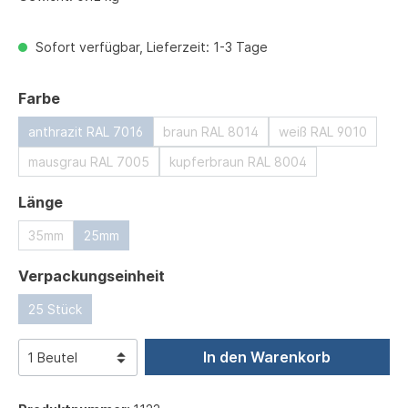
Sofort verfügbar, Lieferzeit: 1-3 Tage
auswählen
Farbe
anthrazit RAL 7016
braun RAL 8014
weiß RAL 9010
mausgrau RAL 7005
kupferbraun RAL 8004
auswählen
Länge
35mm
25mm
auswählen
Verpackungseinheit
25 Stück
In den Warenkorb