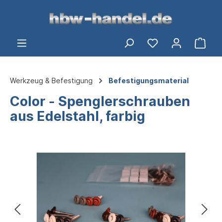
alt springen
Ware
Werkzeug & Befestigung
Befestigungsmaterial
Color - Spenglerschrauben
aus Edelstahl, farbig
Bildergalerie überspringen