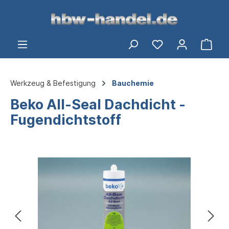
alt springen
Ware
Werkzeug & Befestigung
Bauchemie
Beko All-Seal Dachdicht -
Fugendichtstoff
Bildergalerie überspringen