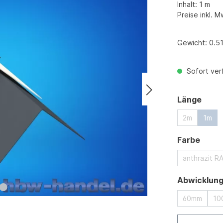
Inhalt:
1 m
Preise inkl. M
Gewicht:
0.51
Sofort verf
ausw
Länge
2m
1m
ausw
Farbe
anthrazit R
Abwicklun
60mm
10