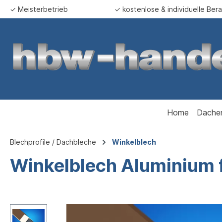
✓ Meisterbetrieb
✓ kostenlose & individuelle Ber
springen
Zur Hauptnavigation springen
Home
Dache
Blechprofile / Dachbleche
Winkelblech
Winkelblech Aluminium 
Bildergalerie überspringen