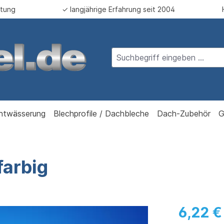
atung
✓ langjährige Erfahrung seit 2004
ntwässerung
Blechprofile / Dachbleche
Dach-Zubehör
G
farbig
6,22 €