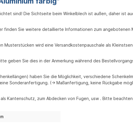
Aluminium farbig"
ichtet sind! Die Sichtseite beim Winkelblech ist außen, daher ist a
ier finden Sie weitere detaillierte Informationen zum angebotenen M
eien Musterstücken wird eine Versandkostenpauschale als Kleinsts
itte geben Sie dies in der Anmerkung während des Bestellvorgangs
enkellängen) haben Sie die Möglichkeit, verschiedene Schenkelm
eine Sonderanfertigung. (-> Maßanfertigung, keine Rückgabe mögl
 als Kantenschutz, zum Abdecken von Fugen, usw . Bitte beachten 
mm