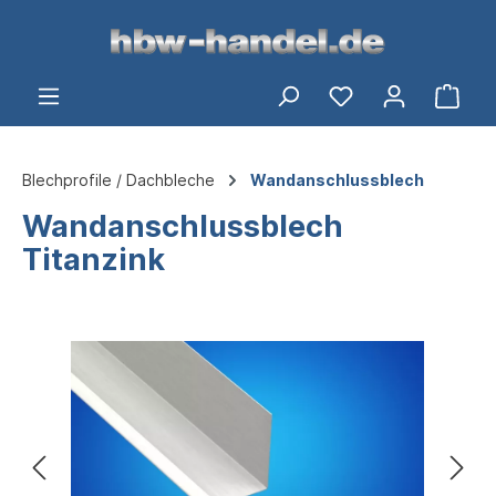
alt springen
Ware
Blechprofile / Dachbleche
Wandanschlussblech
Wandanschlussblech
Titanzink
Bildergalerie überspringen