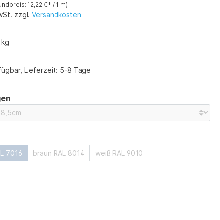
undpreis: 12,22 €* / 1 m)
wSt. zzgl.
Versandkosten
 kg
ügbar, Lieferzeit: 5-8 Tage
auswählen
gen
ählen
AL 7016
braun RAL 8014
weiß RAL 9010
ählen
auswählen