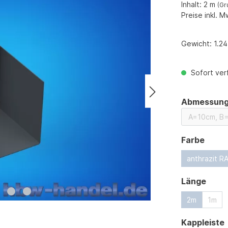
Inhalt:
2 m
(Gr
Preise inkl. M
Gewicht:
1.24
Sofort verf
Abmessun
ausw
Farbe
anthrazit R
ausw
Länge
2m
1m
Kappleiste