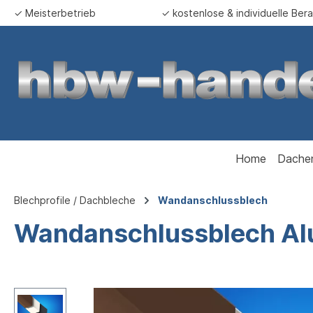
✓ Meisterbetrieb
✓ kostenlose & individuelle Ber
springen
Zur Hauptnavigation springen
Home
Dache
Blechprofile / Dachbleche
Wandanschlussblech
Wandanschlussblech Al
Bildergalerie überspringen