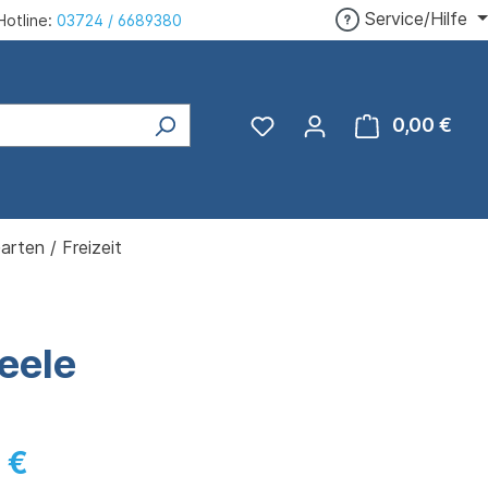
Service/Hilfe
Hotline:
03724 / 6689380
0,00 €
Ware
arten / Freizeit
eele
 €