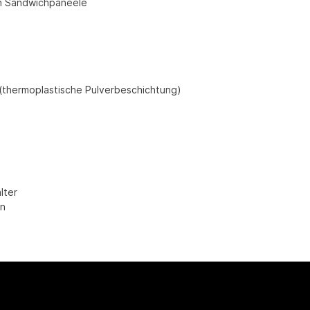
gen Sandwichpaneele
 (thermoplastische Pulverbeschichtung)
alter
en