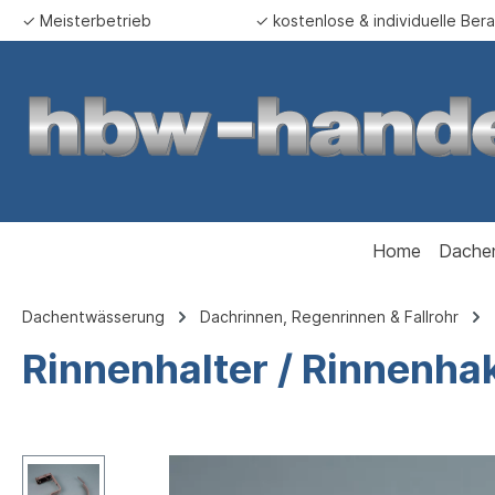
✓ Meisterbetrieb
✓ kostenlose & individuelle Ber
springen
Zur Hauptnavigation springen
Home
Dache
Dachentwässerung
Dachrinnen, Regenrinnen & Fallrohr
Rinnenhalter / Rinnenha
Bildergalerie überspringen