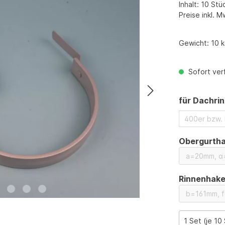
Inhalt:
10 Stü
Preise inkl. M
Gewicht:
10 
Sofort verf
für Dachri
400er bzw.
Obergurtha
Rinnenhak