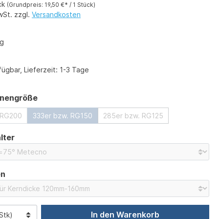
ck
(Grundpreis: 19,50 €* / 1 Stück)
wSt. zzgl.
Versandkosten
kg
ügbar, Lieferzeit: 1-3 Tage
auswählen
nnengröße
 RG200
333er bzw. RG150
285er bzw. RG125
auswählen
lter
auswählen
en
In den Warenkorb