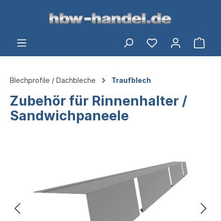
alt springen
Ware
Blechprofile / Dachbleche
Traufblech
Zubehör für Rinnenhalter /
Sandwichpaneele
Bildergalerie überspringen