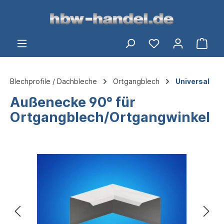
alt springen
Ware
Blechprofile / Dachbleche
Ortgangblech
Universal
Außenecke 90° für
Ortgangblech/Ortgangwinkel
Bildergalerie überspringen