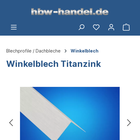
alt springen
Ware
Blechprofile / Dachbleche
Winkelblech
Winkelblech Titanzink
Bildergalerie überspringen