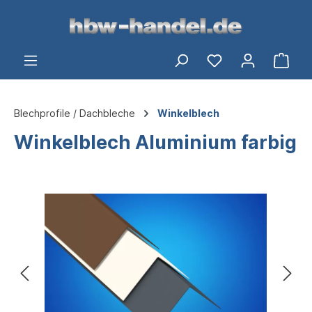
alt springen
Ware
Blechprofile / Dachbleche
Winkelblech
Winkelblech Aluminium farbig
Bildergalerie überspringen