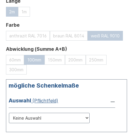
auswählen
Länge
2m
1m
auswählen
Farbe
anthrazit RAL 7016
braun RAL 8014
weiß RAL 9010
auswählen
Abwicklung (Summe A+B)
60mm
100mm
150mm
200mm
250mm
300mm
mögliche Schenkelmaße
Auswahl
(Pflichtfeld)
Auswahl