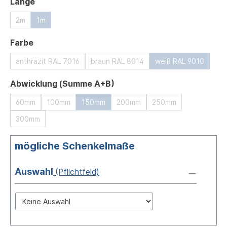
auswählen
Länge
2m
1m
auswählen
Farbe
anthrazit RAL 7016
braun RAL 8014
weiß RAL 9010
auswählen
Abwicklung (Summe A+B)
60mm
100mm
150mm
200mm
250mm
300mm
mögliche Schenkelmaße
Auswahl
(Pflichtfeld)
Auswahl