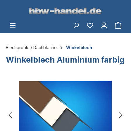
alt springen
Ware
Blechprofile / Dachbleche
Winkelblech
Winkelblech Aluminium farbig
Bildergalerie überspringen