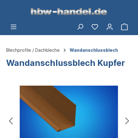
alt springen
Ware
Blechprofile / Dachbleche
Wandanschlussblech
Wandanschlussblech Kupfer
Bildergalerie überspringen