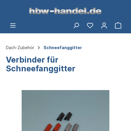
alt springen
Ware
Dach-Zubehör
Schneefanggitter
Verbinder für
Schneefanggitter
Bildergalerie überspringen