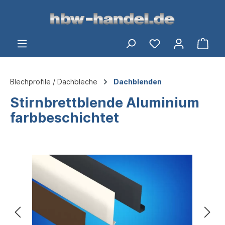
alt springen
Ware
Blechprofile / Dachbleche
Dachblenden
Stirnbrettblende Aluminium
farbbeschichtet
Bildergalerie überspringen