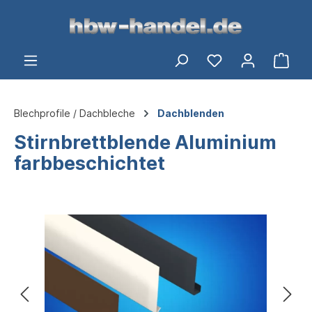
alt springen
Ware
Blechprofile / Dachbleche
Dachblenden
Stirnbrettblende Aluminium
farbbeschichtet
Bildergalerie überspringen