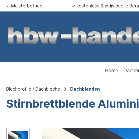
✓ Meisterbetrieb
✓ kostenlose & individuelle Ber
springen
Zur Hauptnavigation springen
Home
Dache
Blechprofile / Dachbleche
Dachblenden
Stirnbrettblende Alumin
Bildergalerie überspringen