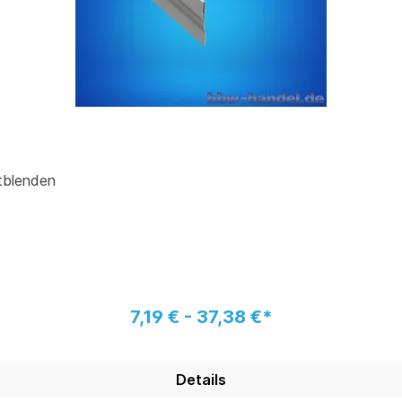
ttblenden
7,19 € - 37,38 €*
Details