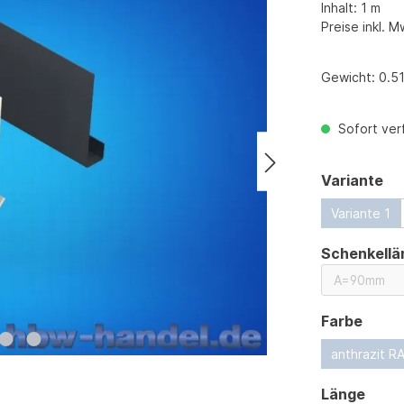
Inhalt:
1 m
Preise inkl. M
Gewicht:
0.51
Sofort verf
au
Variante
Variante 1
Schenkellä
ausw
Farbe
anthrazit R
ausw
Länge