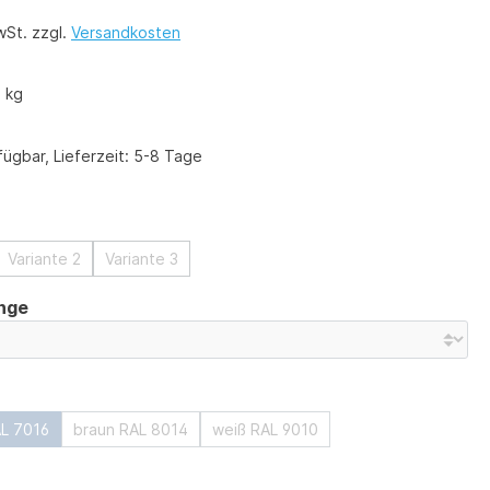
wSt. zzgl.
Versandkosten
 kg
ügbar, Lieferzeit: 5-8 Tage
swählen
Variante 2
Variante 3
auswählen
nge
ählen
AL 7016
braun RAL 8014
weiß RAL 9010
ählen