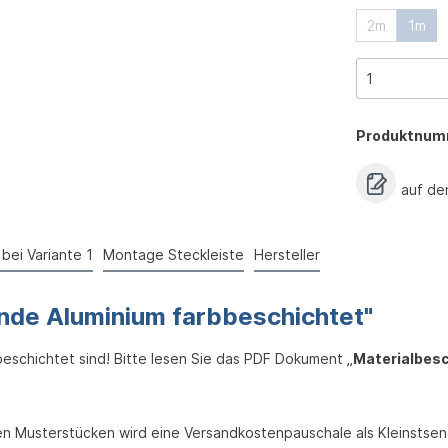
2m
1m
Produktnum
auf de
bei Variante 1
Montage Steckleiste
Hersteller
ende Aluminium farbbeschichtet"
bbeschichtet sind! Bitte lesen Sie das PDF Dokument „
Materialbes
eien Musterstücken wird eine Versandkostenpauschale als Kleinsts