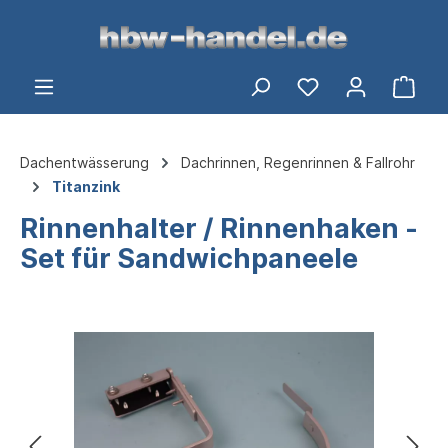
alt springen
Ware
Dachentwässerung
Dachrinnen, Regenrinnen & Fallrohr
Titanzink
Rinnenhalter / Rinnenhaken -
Set für Sandwichpaneele
Bildergalerie überspringen