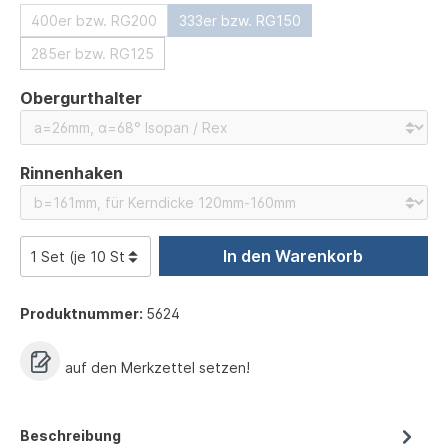
400er bzw. RG200
333er bzw. RG150
285er bzw. RG125
auswählen
Obergurthalter
auswählen
Rinnenhaken
In den Warenkorb
Produktnummer:
5624
auf den Merkzettel setzen!
Beschreibung