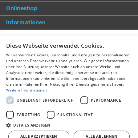
Onlineshop
Informationen
Diese Webseite verwendet Cookies.
Wir verwenden Cookies, um Inhalte und Anzeigen zu personalisieren
und unseren Datenverkehr zu analysieren. Wir geben Informationen
über Ihre Nutzung unserer Website auch an unsere Werbe- und
Analysepartner weiter, die diese möglicherweise mit anderen
Informationen kombinieren, die Sie ihnen bereitgestellt haben oder
die sie im Rahmen Ihrer Nutzung ihrer Dienste gesammelt haben.
Weitere Informationen
UNBEDINGT ERFORDERLICH
PERFORMANCE
TARGETING
FUNKTIONALITÄT
Alle Preise inkl. gesetzl. Mehrwertsteuer zzgl.
Versandkosten
und ggf. Nachnahmegebühren, wenn nicht anders
DETAILS ANZEIGEN
angegeben.
ALLE AKZEPTIEREN
ALLE ABLEHNEN