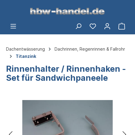
alt springen
Ware
Dachentwässerung
Dachrinnen, Regenrinnen & Fallrohr
Titanzink
Rinnenhalter / Rinnenhaken -
Set für Sandwichpaneele
Bildergalerie überspringen