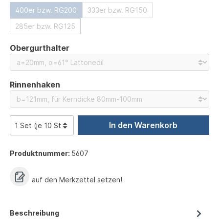
400er bzw. RG200
333er bzw. RG150
285er bzw. RG125
auswählen
Obergurthalter
auswählen
Rinnenhaken
In den Warenkorb
Produktnummer:
5607
auf den Merkzettel setzen!
Beschreibung