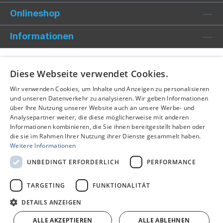
Onlineshop
Informationen
Diese Webseite verwendet Cookies.
Wir verwenden Cookies, um Inhalte und Anzeigen zu personalisieren
und unseren Datenverkehr zu analysieren. Wir geben Informationen
über Ihre Nutzung unserer Website auch an unsere Werbe- und
Analysepartner weiter, die diese möglicherweise mit anderen
Informationen kombinieren, die Sie ihnen bereitgestellt haben oder
die sie im Rahmen Ihrer Nutzung ihrer Dienste gesammelt haben.
Weitere Informationen
UNBEDINGT ERFORDERLICH
PERFORMANCE
TARGETING
FUNKTIONALITÄT
Alle Preise inkl. gesetzl. Mehrwertsteuer zzgl.
Versandkosten
und ggf. Nachnahmegebühren, wenn nicht anders
DETAILS ANZEIGEN
angegeben.
ALLE AKZEPTIEREN
ALLE ABLEHNEN