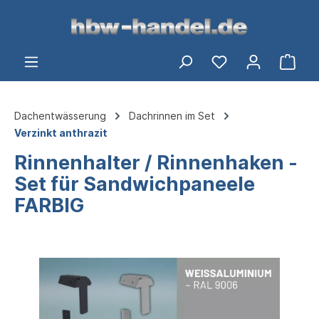
alt springen
Ware
Dachentwässerung
Dachrinnen im Set
Verzinkt anthrazit
Rinnenhalter / Rinnenhaken -
Set für Sandwichpaneele
FARBIG
Bildergalerie überspringen