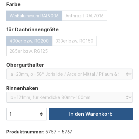
auswählen
Farbe
Weißaluminium RAL9006
Anthrazit RAL7016
auswählen
für Dachrinnengröße
400er bzw. RG200
333er bzw. RG150
285er bzw. RG125
auswählen
Obergurthalter
auswählen
Rinnenhaken
In den Warenkorb
Produktnummer:
5757 + 5767