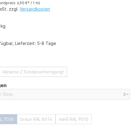
undpreis: 6,90 €* / 1 m)
wSt. zzgl.
Versandkosten
 kg
ügbar, Lieferzeit: 5-8 Tage
swählen
Variante 2 Sonderanfertigung!
auswählen
gen
ählen
AL 7016
braun RAL 8014
weiß RAL 9010
ählen