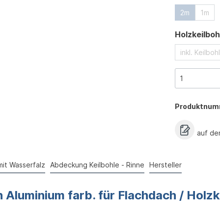
2m
1m
Holzkeilboh
inkl. Keilbo
Produktnum
auf de
mit Wasserfalz
Abdeckung Keilbohle - Rinne
Hersteller
Aluminium farb. für Flachdach / Holzk