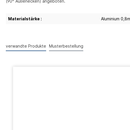
(90° Außenecken) angeboten.
Materialstärke :
Aluminium 0,8
verwandte Produkte
Musterbestellung
Produktgalerie überspringen