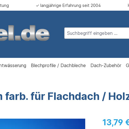
atung
✓ langjährige Erfahrung seit 2004
ntwässerung
Blechprofile / Dachbleche
Dach-Zubehör
G
farb. für Flachdach / Hol
13,79 