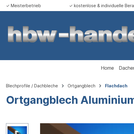
✓ Meisterbetrieb
✓ kostenlose & individuelle Ber
springen
Zur Hauptnavigation springen
Home
Dache
Blechprofile / Dachbleche
Ortgangblech
Flachdach
Ortgangblech Aluminium 
Bildergalerie überspringen