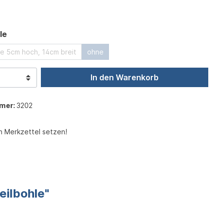
auswählen
le
hle 5cm hoch, 14cm breit
ohne
In den Warenkorb
mer:
3202
n Merkzettel setzen!
eilbohle"