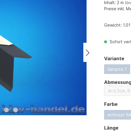
Inhalt:
2 m
(Gr
Preise inkl. M
Gewicht:
1.01
Sofort verf
au
Variante
Variante 1
Abmessun
ausw
Farbe
anthrazit R
ausw
Länge