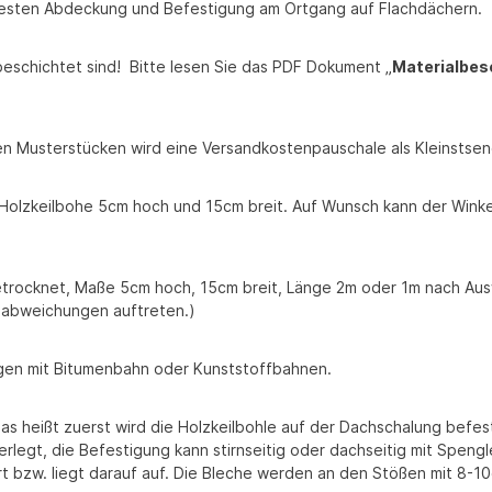
rfesten Abdeckung und Befestigung am Ortgang auf Flachdächern.
bbeschichtet sind! Bitte lesen Sie das PDF Dokument „
Materialbes
eien Musterstücken wird eine Versandkostenpauschale als Kleinsts
 Holzkeilbohe 5cm hoch und 15cm breit. Auf Wunsch kann der Winke
etrocknet, Maße 5cm hoch, 15cm breit, Länge 2m oder 1m nach Aus
abweichungen auftreten.)
gen mit Bitumenbahn oder Kunststoffbahnen.
das heißt zuerst wird die Holzkeilbohle auf der Dachschalung befe
erlegt, die Befestigung kann stirnseitig oder dachseitig mit Speng
bzw. liegt darauf auf. Die Bleche werden an den Stößen mit 8-10