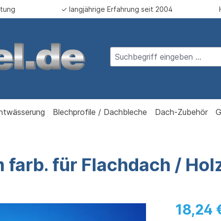
atung
✓ langjährige Erfahrung seit 2004
ntwässerung
Blechprofile / Dachbleche
Dach-Zubehör
G
farb. für Flachdach / Hol
18,24 