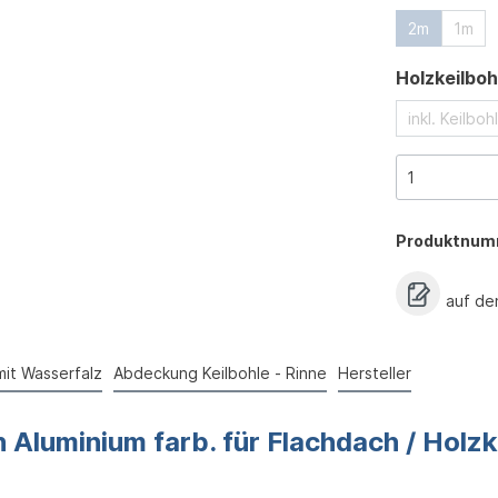
2m
1m
Holzkeilboh
inkl. Keilbo
Produktnum
auf de
mit Wasserfalz
Abdeckung Keilbohle - Rinne
Hersteller
Aluminium farb. für Flachdach / Holzk