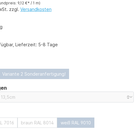
undpreis: 9,12 €* / 1 m)
wSt. zzgl.
Versandkosten
kg
ügbar, Lieferzeit: 5-8 Tage
swählen
Variante 2 Sonderanfertigung!
auswählen
gen
ählen
AL 7016
braun RAL 8014
weiß RAL 9010
ählen