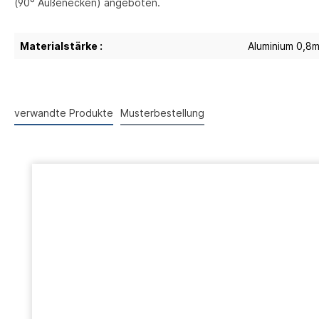
(90° Außenecken) angeboten.
Materialstärke :
Aluminium 0,8
verwandte Produkte
Musterbestellung
Produktgalerie überspringen