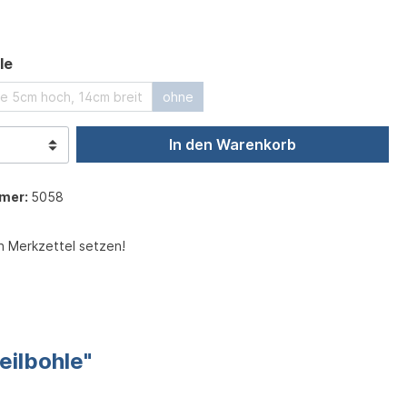
auswählen
le
hle 5cm hoch, 14cm breit
ohne
In den Warenkorb
mer:
5058
n Merkzettel setzen!
eilbohle"