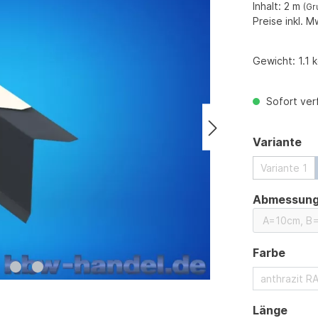
Inhalt:
2 m
(Gr
Preise inkl. M
Gewicht:
1.1 
Sofort verf
au
Variante
Variante 1
Abmessun
ausw
Farbe
anthrazit R
ausw
Länge