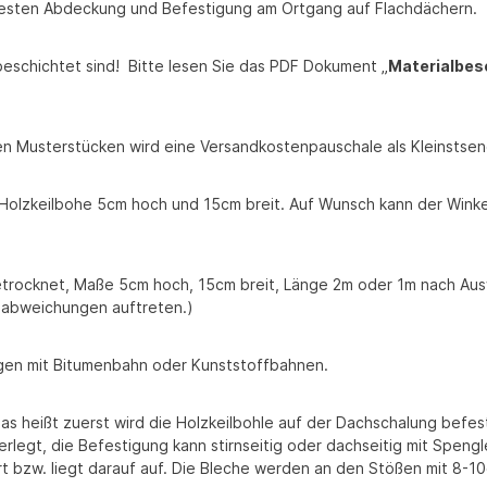
rfesten Abdeckung und Befestigung am Ortgang auf Flachdächern.
bbeschichtet sind! Bitte lesen Sie das PDF Dokument „
Materialbes
eien Musterstücken wird eine Versandkostenpauschale als Kleinsts
 Holzkeilbohe 5cm hoch und 15cm breit. Auf Wunsch kann der Winke
etrocknet, Maße 5cm hoch, 15cm breit, Länge 2m oder 1m nach Aus
abweichungen auftreten.)
gen mit Bitumenbahn oder Kunststoffbahnen.
das heißt zuerst wird die Holzkeilbohle auf der Dachschalung befe
erlegt, die Befestigung kann stirnseitig oder dachseitig mit Speng
bzw. liegt darauf auf. Die Bleche werden an den Stößen mit 8-10