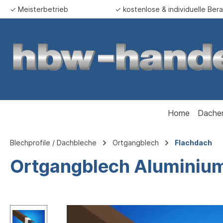
✓ Meisterbetrieb
✓ kostenlose & individuelle Ber
springen
Zur Hauptnavigation springen
Home
Dache
Blechprofile / Dachbleche
Ortgangblech
Flachdach
Ortgangblech Aluminium 
Bildergalerie überspringen