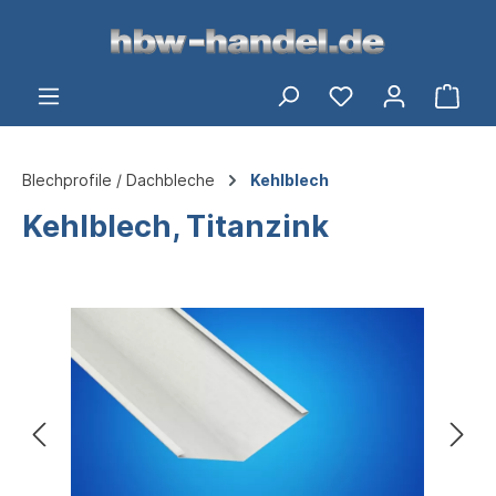
alt springen
Ware
Blechprofile / Dachbleche
Kehlblech
Kehlblech, Titanzink
Bildergalerie überspringen