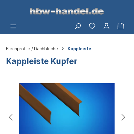
alt springen
Ware
Blechprofile / Dachbleche
Kappleiste
Kappleiste Kupfer
Bildergalerie überspringen