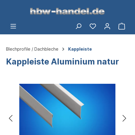
alt springen
Ware
Blechprofile / Dachbleche
Kappleiste
Kappleiste Aluminium natur
Bildergalerie überspringen