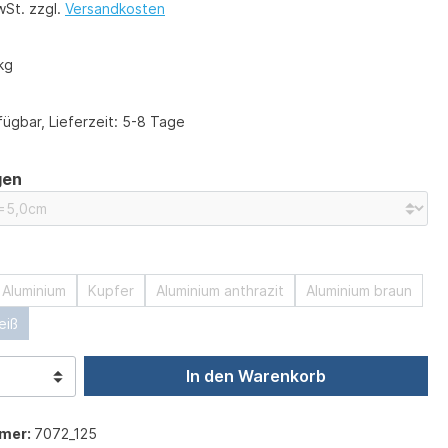
wSt. zzgl.
Versandkosten
kg
ügbar, Lieferzeit: 5-8 Tage
auswählen
gen
swählen
Aluminium
Kupfer
Aluminium anthrazit
Aluminium braun
eiß
In den Warenkorb
mer:
7072_125