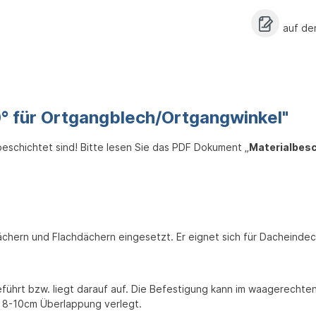
auf de
° für Ortgangblech/Ortgangwinkel"
bbeschichtet sind! Bitte lesen Sie das PDF Dokument „
Materialbes
dächern und Flachdächern eingesetzt. Er eignet sich für Dacheind
ührt bzw. liegt darauf auf. Die Befestigung kann im waagerechte
t 8-10cm Überlappung verlegt.