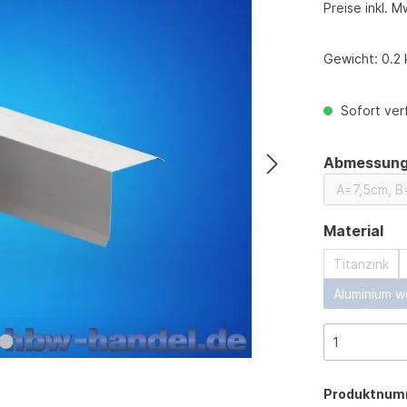
Preise inkl. M
Gewicht:
0.2 
Sofort verf
Abmessun
au
Material
Titanzink
Aluminium w
Produktnum