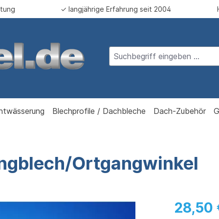
atung
✓ langjährige Erfahrung seit 2004
ntwässerung
Blechprofile / Dachbleche
Dach-Zubehör
G
angblech/Ortgangwinkel
28,50 