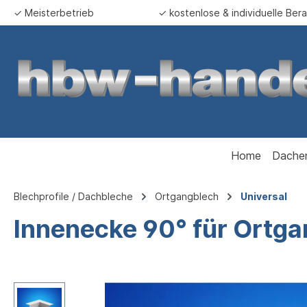
✓ Meisterbetrieb
✓ kostenlose & individuelle Ber
springen
Zur Hauptnavigation springen
Home
Dache
Blechprofile / Dachbleche
Ortgangblech
Universal
Innenecke 90° für Ortg
Bildergalerie überspringen