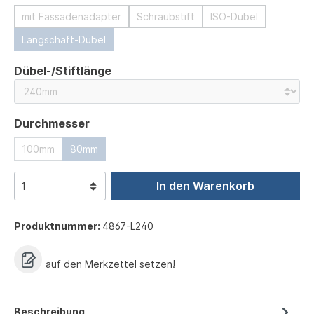
mit Fassadenadapter
Schraubstift
ISO-Dübel
Langschaft-Dübel
auswählen
Dübel-/Stiftlänge
auswählen
Durchmesser
100mm
80mm
In den Warenkorb
Produktnummer:
4867-L240
auf den Merkzettel setzen!
Beschreibung