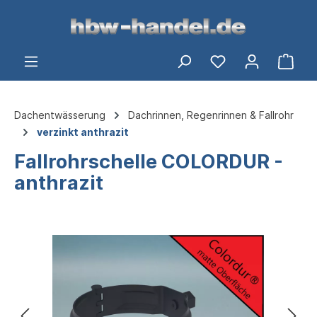
alt springen
Ware
Dachentwässerung
Dachrinnen, Regenrinnen & Fallrohr
verzinkt anthrazit
Fallrohrschelle COLORDUR -
anthrazit
Bildergalerie überspringen