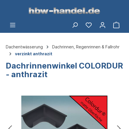
alt springen
Ware
Dachentwässerung
Dachrinnen, Regenrinnen & Fallrohr
verzinkt anthrazit
Dachrinnenwinkel COLORDUR
- anthrazit
Bildergalerie überspringen