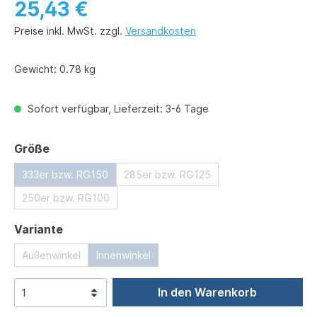
25,43 €
Preise inkl. MwSt. zzgl.
Versandkosten
Gewicht:
0.78 kg
Sofort verfügbar, Lieferzeit: 3-6 Tage
auswählen
Größe
333er bzw. RG150
285er bzw. RG125
250er bzw. RG100
auswählen
Variante
Außenwinkel
Innenwinkel
In den Warenkorb