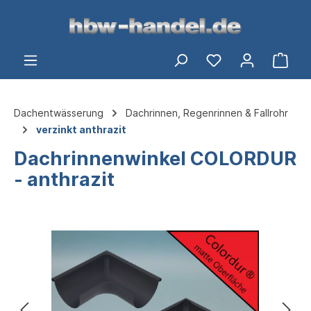
alt springen
Ware
Dachentwässerung
Dachrinnen, Regenrinnen & Fallrohr
verzinkt anthrazit
Dachrinnenwinkel COLORDUR
- anthrazit
Bildergalerie überspringen