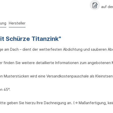
auf de
pung
Hersteller
t Schürze Titanzink"
ge am Dach – dient der wetterfesten Abdichtung und sauberen 
ier finden Sie weitere detaillierte Informationen zum angebotenen M
eien Musterstücken wird eine Versandkostenpauschale als Kleinsts
n 45°.
tte geben Sie hierzu Ihre Dachneigung an. (-> Maßanfertigung, ke