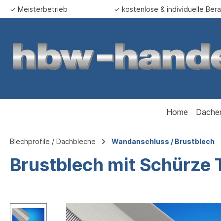
✓ Meisterbetrieb
✓ kostenlose & individuelle Ber
springen
Zur Hauptnavigation springen
Home
Dache
Blechprofile / Dachbleche
Wandanschluss / Brustblech
Brustblech mit Schürze 
Bildergalerie überspringen