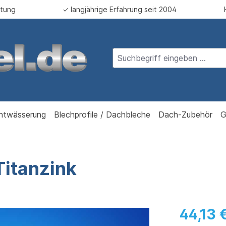
atung
✓ langjährige Erfahrung seit 2004
ntwässerung
Blechprofile / Dachbleche
Dach-Zubehör
G
Titanzink
44,13 