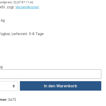
undpreis: 22,07 €* / 1 m)
wSt. zzgl.
Versandkosten
 kg
ügbar, Lieferzeit: 5-8 Tage
ählen
ng
In den Warenkorb
mer:
3472