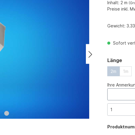
Inhalt:
2 m
(Gr
Preise inkl. M
Gewicht:
3.33
Sofort verf
ausw
Länge
2m
1m
Ihre Anmerku
Produktnum