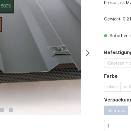
Preise inkl. M
Gewicht:
0.2 
Sofort verf
Befestigun
Kalotten m
ausw
Farbe
blank
ant
Verpackung
50 Stück