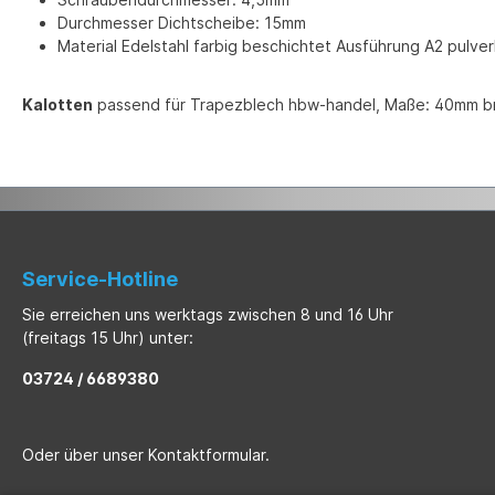
Durchmesser Dichtscheibe: 15mm
Material Edelstahl farbig beschichtet Ausführung A2 pulv
Kalotten
passend für Trapezblech hbw-handel, Maße: 40mm bre
Service-Hotline
Sie erreichen uns werktags zwischen 8 und 16 Uhr
(freitags 15 Uhr) unter:
03724 / 6689380
Oder über unser
Kontaktformular
.