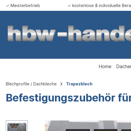
✓ Meisterbetrieb
✓ kostenlose & individuelle Ber
springen
Zur Hauptnavigation springen
Home
Dache
Blechprofile / Dachbleche
Trapezblech
Befestigungszubehör fü
Bildergalerie überspringen