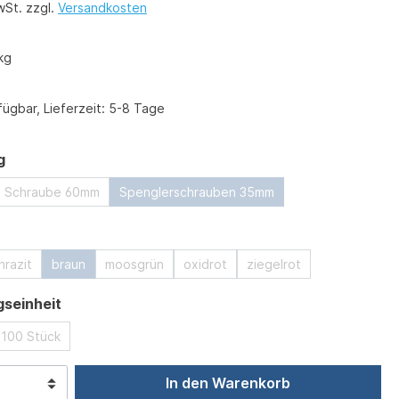
wSt. zzgl.
Versandkosten
kg
ügbar, Lieferzeit: 5-8 Tage
auswählen
g
it Schraube 60mm
Spenglerschrauben 35mm
ählen
hrazit
braun
moosgrün
oxidrot
ziegelrot
auswählen
seinheit
100 Stück
In den Warenkorb