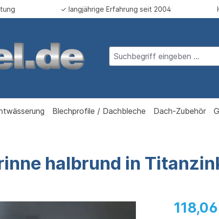
atung
✓ langjährige Erfahrung seit 2004
ntwässerung
Blechprofile / Dachbleche
Dach-Zubehör
G
nne halbrund in Titanzin
118,06