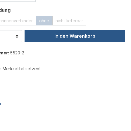
auswählen
dung
hrinnenverbinder
ohne
nicht lieferbar
In den Warenkorb
mer:
5520-2
n Merkzettel setzen!
"