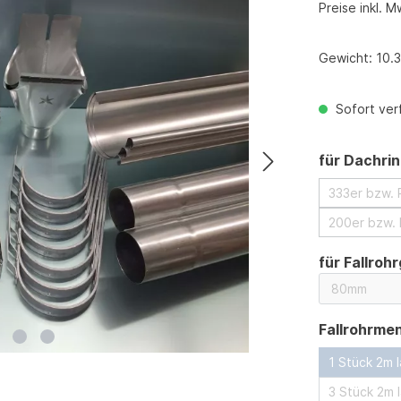
Preise inkl. M
Gewicht:
10.3
Sofort verf
für Dachri
333er bzw.
200er bzw.
für Fallroh
Fallrohrme
1 Stück 2m 
3 Stück 2m 