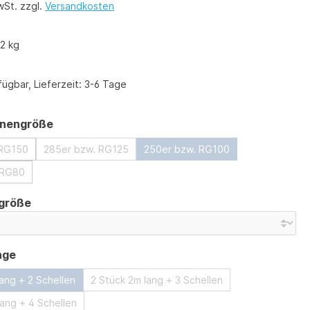
wSt. zzgl.
Versandkosten
2 kg
ügbar, Lieferzeit: 3-6 Tage
auswählen
nnengröße
 RG150
285er bzw. RG125
250er bzw. RG100
 RG80
auswählen
rgröße
auswählen
nge
lang + 2 Schellen
2 Stück 2m lang + 3 Schellen
lang + 4 Schellen