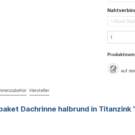
Nahtverbin
1 Stück Dac
Produktnum
auf de
innenzubehör
Hersteller
ket Dachrinne halbrund in Titanzink 