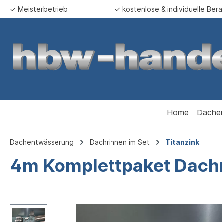
✓ Meisterbetrieb
✓ kostenlose & individuelle Ber
springen
Zur Hauptnavigation springen
Home
Dache
Dachentwässerung
Dachrinnen im Set
Titanzink
4m Komplettpaket Dachri
Bildergalerie überspringen