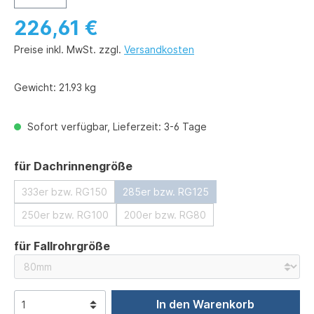
226,61 €
Preise inkl. MwSt. zzgl.
Versandkosten
Gewicht:
21.93 kg
Sofort verfügbar, Lieferzeit: 3-6 Tage
auswählen
für Dachrinnengröße
333er bzw. RG150
285er bzw. RG125
250er bzw. RG100
200er bzw. RG80
auswählen
für Fallrohrgröße
In den Warenkorb