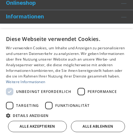
Onlineshop
Informationen
Diese Webseite verwendet Cookies.
Wir verwenden Cookies, um Inhalte und Anzeigen zu personalisieren
und unseren Datenverkehr zu analysieren. Wir geben Informationen
über Ihre Nutzung unserer Website auch an unsere Werbe- und
Analysepartner weiter, die diese möglicherweise mit anderen
Informationen kombinieren, die Sie ihnen bereitgestellt haben oder
die sie im Rahmen Ihrer Nutzung ihrer Dienste gesammelt haben.
Weitere Informationen
UNBEDINGT ERFORDERLICH
PERFORMANCE
TARGETING
FUNKTIONALITÄT
Alle Preise inkl. gesetzl. Mehrwertsteuer zzgl.
Versandkosten
und ggf. Nachnahmegebühren, wenn nicht anders
DETAILS ANZEIGEN
angegeben.
ALLE AKZEPTIEREN
ALLE ABLEHNEN