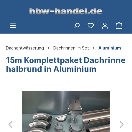
alt springen
Ware
Dachentwässerung
Dachrinnen im Set
Aluminium
15m Komplettpaket Dachrinne
halbrund in Aluminium
Bildergalerie überspringen