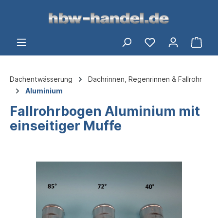
alt springen
Ware
Dachentwässerung
Dachrinnen, Regenrinnen & Fallrohr
Aluminium
Fallrohrbogen Aluminium mit
einseitiger Muffe
Bildergalerie überspringen