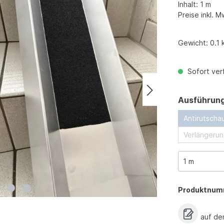
Inhalt:
1 m
Preise inkl. M
Gewicht:
0.1 
Sofort verf
Ausführun
Antirutscha
Verlängerun
Produktnum
auf de