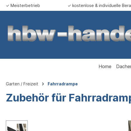
✓ Meisterbetrieb
✓ kostenlose & individuelle Ber
springen
Zur Hauptnavigation springen
Home
Dache
Garten / Freizeit
Fahrradrampe
Zubehör für Fahrradram
Bildergalerie überspringen