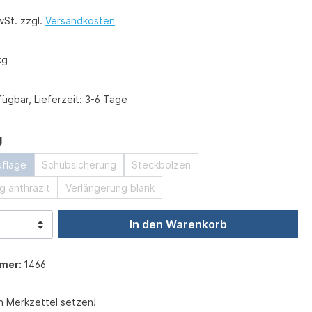
wSt. zzgl.
Versandkosten
kg
ügbar, Lieferzeit: 3-6 Tage
auswählen
g
uflage
Schubsicherung
Steckbolzen
g anthrazit
Verlängerung blank
In den Warenkorb
mer:
1466
n Merkzettel setzen!