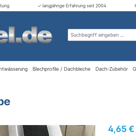
atung
✓ langjährige Erfahrung seit 2004
ntwässerung
Blechprofile / Dachbleche
Dach-Zubehör
G
pe
4,65 €