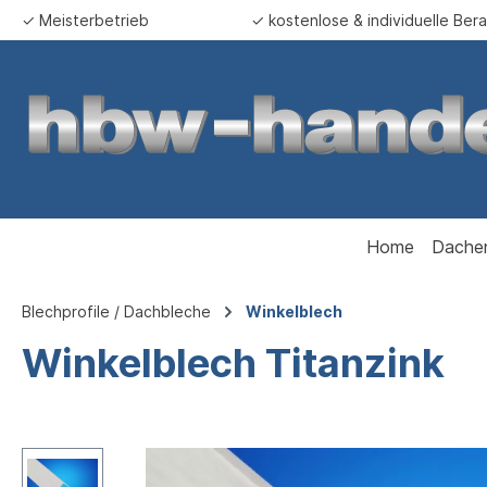
✓ Meisterbetrieb
✓ kostenlose & individuelle Ber
springen
Zur Hauptnavigation springen
Home
Dache
Blechprofile / Dachbleche
Winkelblech
Winkelblech Titanzink
Bildergalerie überspringen