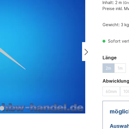
Inhalt:
2 m
(Gr
Preise inkl. M
Gewicht:
3 kg
Sofort verf
ausw
Länge
2m
1m
Abwicklun
60mm
10
mögli
Auswah