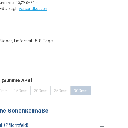
undpreis: 13,79 €* / 1 m)
wSt. zzgl.
Versandkosten
ügbar, Lieferzeit: 5-8 Tage
ählen
auswählen
g (Summe A+B)
0mm
150mm
200mm
250mm
300mm
che Schenkelmaße
l
(Pflichtfeld)