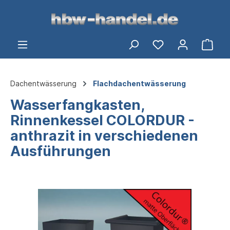
alt springen
Ware
Dachentwässerung
Flachdachentwässerung
Wasserfangkasten,
Rinnenkessel COLORDUR -
anthrazit in verschiedenen
Ausführungen
Bildergalerie überspringen