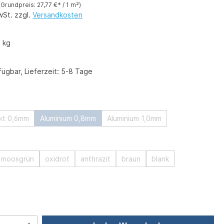
(Grundpreis: 27,77 €* / 1 m²)
wSt. zzgl.
Versandkosten
 kg
ügbar, Lieferzeit: 5-8 Tage
swählen
nkt 0,6mm
Aluminium 0,8mm
Aluminium 1,0mm
ählen
moosgrün
oxidrot
anthrazit
braun
blank
ählen