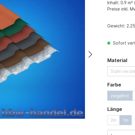
Inhalt:
0.9 m²
Preise inkl. M
Gewicht:
2.25
Sofort verf
au
Material
Stahl verzi
ausw
Farbe
ziegelrot
ausw
Länge
2m
1m