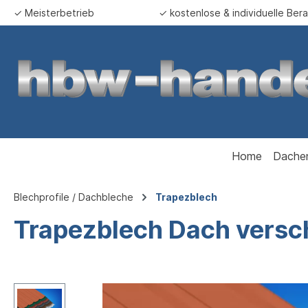
✓ Meisterbetrieb
✓ kostenlose & individuelle Ber
springen
Zur Hauptnavigation springen
Home
Dache
Blechprofile / Dachbleche
Trapezblech
Trapezblech Dach versc
Bildergalerie überspringen