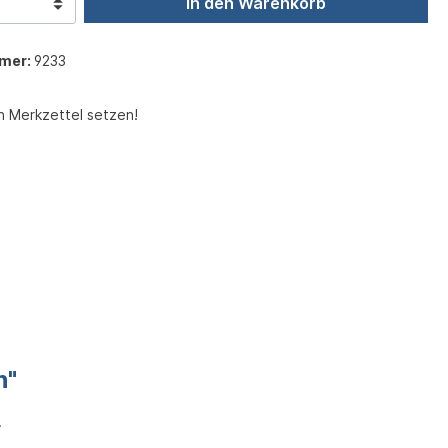
In den Warenkorb
mer:
9233
n Merkzettel setzen!
n"
.