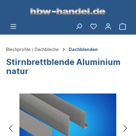
alt springen
Ware
Blechprofile / Dachbleche
Dachblenden
Stirnbrettblende Aluminium
natur
Bildergalerie überspringen