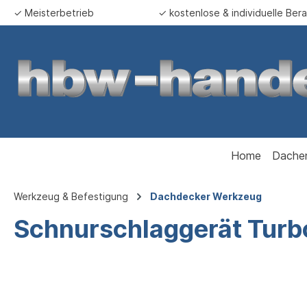
✓ Meisterbetrieb
✓ kostenlose & individuelle Ber
springen
Zur Hauptnavigation springen
Home
Dache
Werkzeug & Befestigung
Dachdecker Werkzeug
Schnurschlaggerät Tur
Bildergalerie überspringen