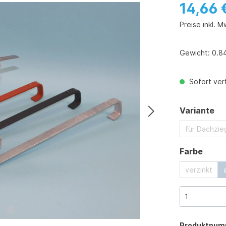
14,66 
Preise inkl. M
Gewicht:
0.8
Sofort verf
au
Variante
für Dachzie
ausw
Farbe
verzinkt
Produktnum