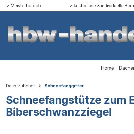
✓ Meisterbetrieb
✓ kostenlose & individuelle Ber
springen
Zur Hauptnavigation springen
Home
Dache
Dach-Zubehör
Schneefanggitter
Schneefangstütze zum E
Biberschwanzziegel