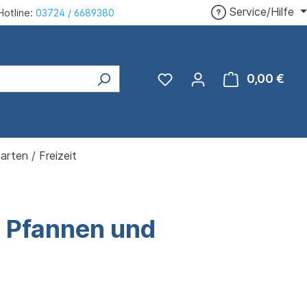
Service/Hilfe
Hotline:
03724 / 6689380
0,00 €
Ware
arten / Freizeit
, Pfannen und