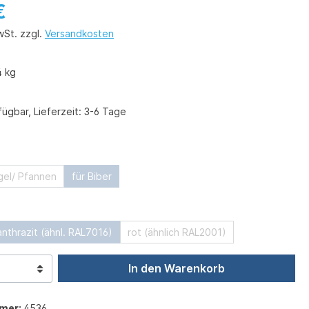
€
wSt. zzgl.
Versandkosten
4 kg
ügbar, Lieferzeit: 3-6 Tage
swählen
gel/ Pfannen
für Biber
ählen
anthrazit (ähnl. RAL7016)
rot (ähnlich RAL2001)
In den Warenkorb
mer:
4536