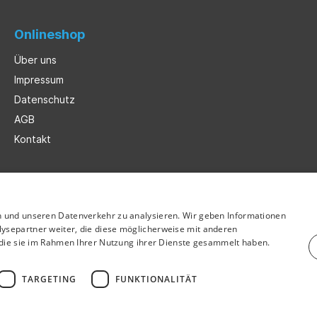
Onlineshop
Über uns
Impressum
Datenschutz
AGB
Kontakt
n und unseren Datenverkehr zu analysieren. Wir geben Informationen
ysepartner weiter, die diese möglicherweise mit anderen
r die sie im Rahmen Ihrer Nutzung ihrer Dienste gesammelt haben.
TARGETING
FUNKTIONALITÄT
hrwertsteuer zzgl.
Versandkosten
und ggf. Nachnahmegebühren, we