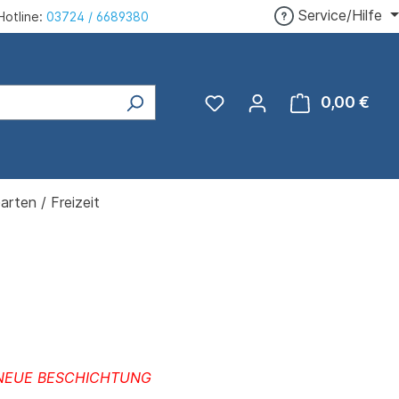
Service/Hilfe
Hotline:
03724 / 6689380
0,00 €
Ware
arten / Freizeit
NEUE BESCHICHTUNG