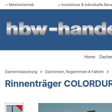
✓ Meisterbetrieb
✓ kostenlose & individuelle Ber
springen
Zur Hauptnavigation springen
Home
Dache
Dachentwässerung
Dachrinnen, Regenrinnen & Fallrohr
Rinnenträger COLORDUR 
Bildergalerie überspringen