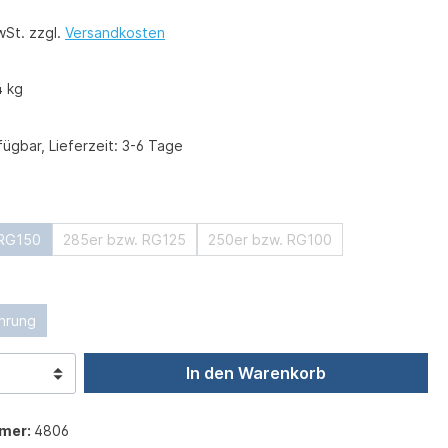
wSt. zzgl.
Versandkosten
4 kg
ügbar, Lieferzeit: 3-6 Tage
ählen
 RG150
285er bzw. RG125
250er bzw. RG100
swählen
hrung
In den Warenkorb
mer:
4806