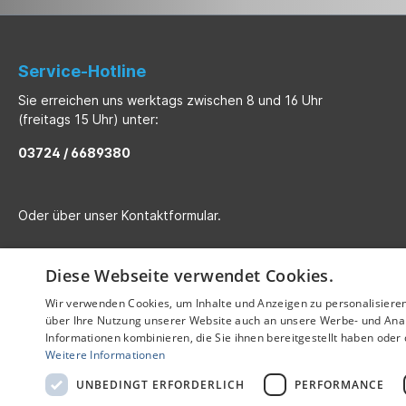
Service-Hotline
Sie erreichen uns werktags zwischen 8 und 16 Uhr
(freitags 15 Uhr) unter:
03724 / 6689380
Oder über unser
Kontaktformular
.
Diese Webseite verwendet Cookies.
Wir verwenden Cookies, um Inhalte und Anzeigen zu personalisiere
über Ihre Nutzung unserer Website auch an unsere Werbe- und Anal
Informationen kombinieren, die Sie ihnen bereitgestellt haben ode
Weitere Informationen
UNBEDINGT ERFORDERLICH
PERFORMANCE
Alle Preise inkl. gesetzl. Me