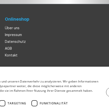
Onlineshop
Über uns
Impressum
Datenschutz
AGB
Kontakt
n und unseren Datenverkehr zu analysieren. Wir geben Informationen
ysepartner weiter, die diese möglicherweise mit anderen
r die sie im Rahmen Ihrer Nutzung ihrer Dienste gesammelt haben.
TARGETING
FUNKTIONALITÄT
hrwertsteuer zzgl.
Versandkosten
und ggf. Nachnahmegebühren, we