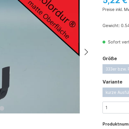
5,22 €
Preise inkl. M
Gewicht:
0.5
Sofort verf
ausw
Größe
333er bzw.
au
Variante
kurze Ausfü
Produktnum