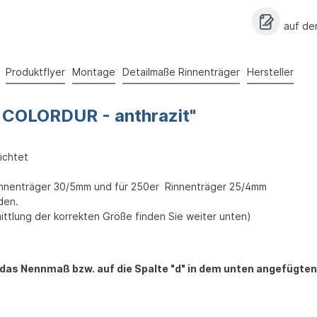
auf de
Produktflyer
Montage
Detailmaße Rinnenträger
Hersteller
r COLORDUR - anthrazit"
ichtet
innenträger 30/5mm und für 250er Rinnenträger 25/4mm
den.
ittlung der korrekten Größe finden Sie weiter unten)
 das Nennmaß bzw. auf die Spalte "d" in dem unten angefügte