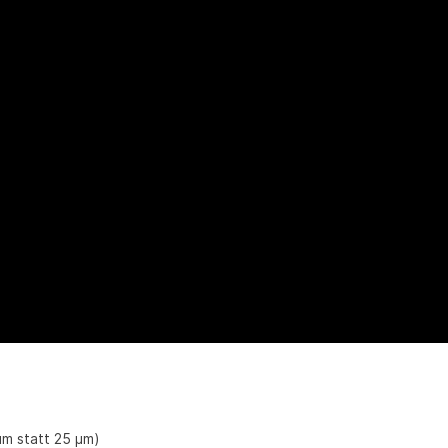
μm statt 25 μm)