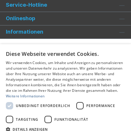
Service-Hotline
Onlineshop
Informationen
Diese Webseite verwendet Cookies.
Wir verwenden Cookies, um Inhalte und Anzeigen zu personalisieren
und unseren Datenverkehr zu analysieren. Wir geben Informationen
über Ihre Nutzung unserer Website auch an unsere Werbe- und
Analysepartner weiter, die diese möglicherweise mit anderen
Informationen kombinieren, die Sie ihnen bereitgestellt haben oder
die sie im Rahmen Ihrer Nutzung ihrer Dienste gesammelt haben.
Weitere Informationen
UNBEDINGT ERFORDERLICH
PERFORMANCE
TARGETING
FUNKTIONALITÄT
Alle Preise inkl. gesetzl. Mehrwertsteuer zzgl.
Versandkosten
und ggf. Nachnahmegebühren, wenn nicht anders
DETAILS ANZEIGEN