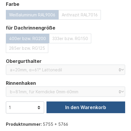
auswählen
Farbe
Weißaluminium RAL9006
Anthrazit RAL7016
auswählen
für Dachrinnengröße
400er bzw. RG200
333er bzw. RG150
285er bzw. RG125
auswählen
Obergurthalter
auswählen
Rinnenhaken
In den Warenkorb
Produktnummer:
5755 + 5766