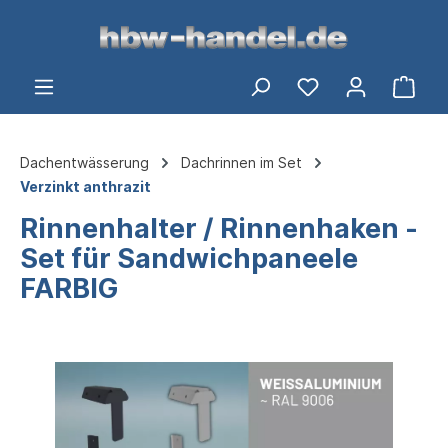
alt springen
Ware
Dachentwässerung
Dachrinnen im Set
Verzinkt anthrazit
Rinnenhalter / Rinnenhaken -
Set für Sandwichpaneele
FARBIG
Bildergalerie überspringen