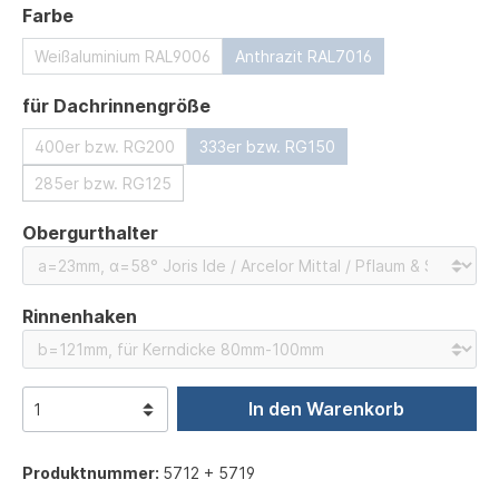
auswählen
Farbe
Weißaluminium RAL9006
Anthrazit RAL7016
auswählen
für Dachrinnengröße
400er bzw. RG200
333er bzw. RG150
285er bzw. RG125
auswählen
Obergurthalter
auswählen
Rinnenhaken
In den Warenkorb
Produktnummer:
5712 + 5719