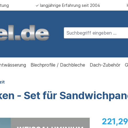
atung
✓ langjährige Erfahrung seit 2004
ntwässerung
Blechprofile / Dachbleche
Dach-Zubehör
G
zit
ken - Set für Sandwichpa
221,29