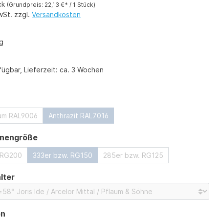
ck
(Grundpreis: 22,13 €* / 1 Stück)
wSt. zzgl.
Versandkosten
g
ügbar, Lieferzeit: ca. 3 Wochen
ählen
ium RAL9006
Anthrazit RAL7016
auswählen
nnengröße
 RG200
333er bzw. RG150
285er bzw. RG125
auswählen
lter
auswählen
en