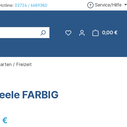
Service/Hilfe
Hotline:
03724 / 6689380
0,00 €
Ware
arten / Freizeit
neele FARBIG
 €