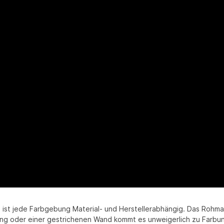
ist jede Farbgebung Material- und Herstellerabhängig. Das Rohmater
ung oder einer gestrichenen Wand kommt es unweigerlich zu Farbunt