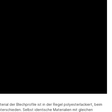
ial der Blechprofile ist in der Regel polyesterlackiert, beim
erschieden. Selbst identische Materialien mit gleichen