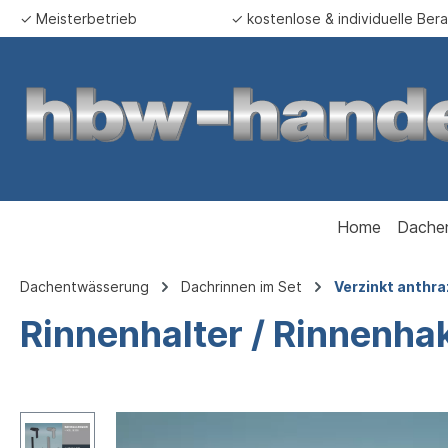
✓ Meisterbetrieb
✓ kostenlose & individuelle Ber
springen
Zur Hauptnavigation springen
Home
Dache
Dachentwässerung
Dachrinnen im Set
Verzinkt anthra
Rinnenhalter / Rinnenha
Bildergalerie überspringen