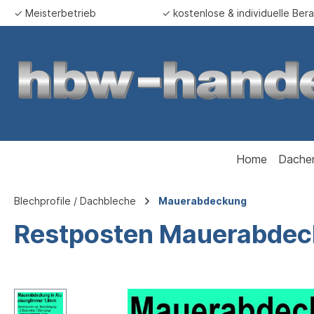
✓ Meisterbetrieb
✓ kostenlose & individuelle Ber
springen
Zur Hauptnavigation springen
Home
Dache
Blechprofile / Dachbleche
Mauerabdeckung
Restposten Mauerabde
Bildergalerie überspringen