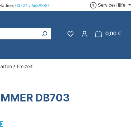
Service/Hilfe
Hotline:
03724 / 6689380
0,00 €
Ware
arten / Freizeit
LIMMER DB703
€