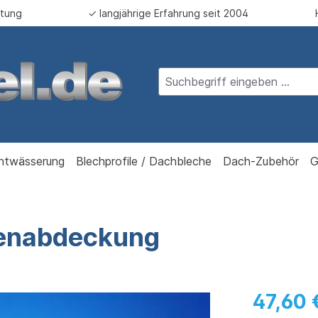
atung
✓ langjährige Erfahrung seit 2004
ntwässerung
Blechprofile / Dachbleche
Dach-Zubehör
G
tenabdeckung
47,60 