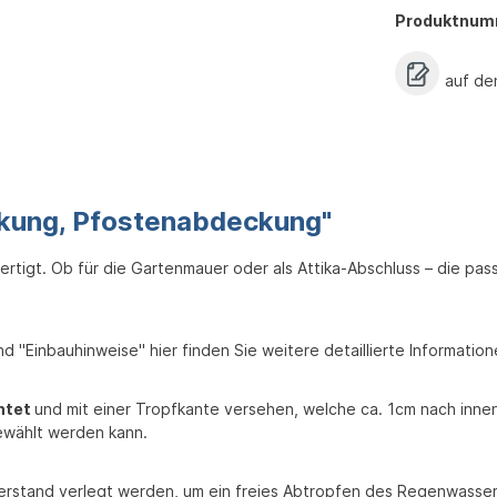
Produktnum
auf de
ckung, Pfostenabdeckung"
ertigt. Ob für die Gartenmauer oder als Attika-Abschluss – die p
nd "Einbauhinweise" hier finden Sie weitere detaillierte Informat
antet
und mit einer Tropfkante versehen, welche ca. 1cm nach innen
ewählt werden kann.
berstand verlegt werden, um ein freies Abtropfen des Regenwassers