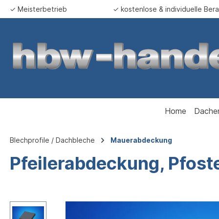
✓ Meisterbetrieb
✓ kostenlose & individuelle Ber
springen
Zur Hauptnavigation springen
Home
Dache
Blechprofile / Dachbleche
Mauerabdeckung
Pfeilerabdeckung, Pfos
Bildergalerie überspringen