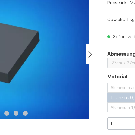
Preise inkl. M
Gewicht:
1 kg
Sofort verf
Abmessun
au
Material
Aluminium an
Titanzink 0
Aluminium 1