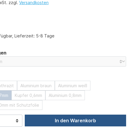
wSt. zzgl.
Versandkosten
ügbar, Lieferzeit: 5-8 Tage
auswählen
gen
swählen
thrazit
Aluminium braun
Aluminium weiß
,7mm
Kupfer 0,6mm
Aluminium 0,8mm
,0mm mit Schutzfolie
In den Warenkorb